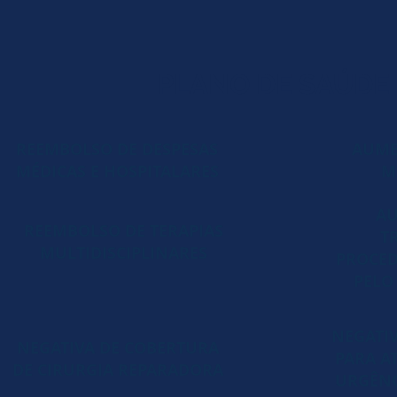
PLANO DE SAÚDE
REEMBOLSO DE DESPESAS
AUME
MÉDICAS E HOSPITALARES
M
AU
REEMBOLSO DE TERAPIAS
T
MULTIDISCIPLINARES
PROCE
PELO
NEGATI
NEGATIVA DE COBERTURA
PARA A
DE CIRURGIA REPARADORA
URGÊNC